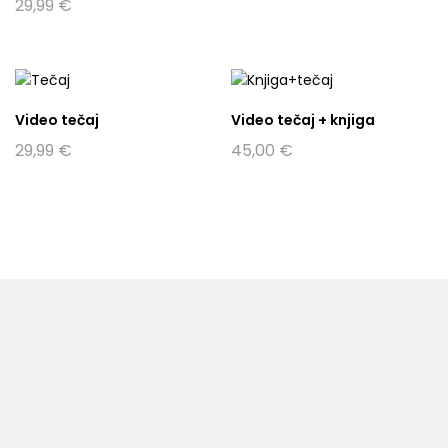
29,99
€
Video tečaj
Video tečaj + knjiga
29,99
€
45,00
€