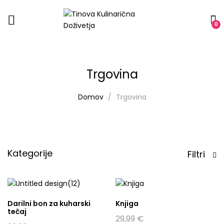
0
Trgovina
Domov
Trgovina
Kategorije
Filtri
Darilni bon za kuharski
Knjiga
tečaj
29,99
€