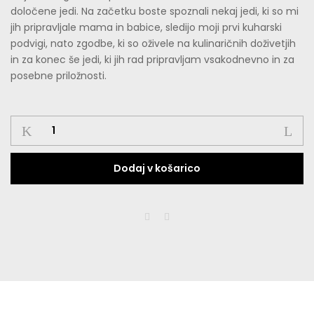
določene jedi. Na začetku boste spoznali nekaj jedi, ki so mi
jih pripravljale mama in babice, sledijo moji prvi kuharski
podvigi, nato zgodbe, ki so oživele na kulinaričnih doživetjih
in za konec še jedi, ki jih rad pripravljam vsakodnevno in za
posebne priložnosti.
Knjiga
quantity
Dodaj v košarico